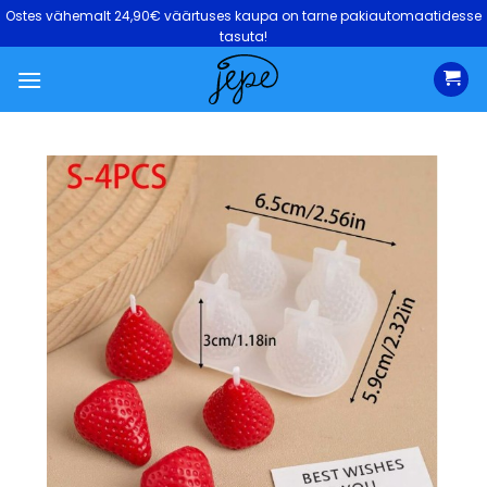
Skip
Ostes vähemalt 24,90€ väärtuses kaupa on tarne pakiautomaatidesse
to
tasuta!
content