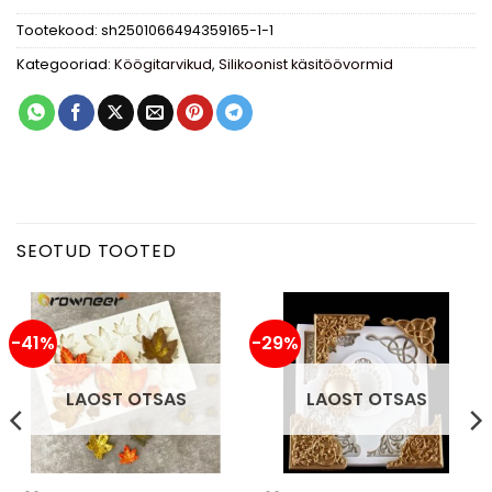
Tootekood:
sh2501066494359165-1-1
Kategooriad:
Köögitarvikud
,
Silikoonist käsitöövormid
SEOTUD TOOTED
-41%
-29%
LAOST OTSAS
LAOST OTSAS