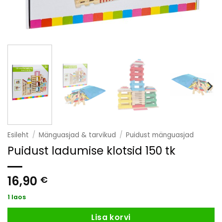
Esileht
/
Mänguasjad & tarvikud
/
Puidust mänguasjad
Puidust ladumise klotsid 150 tk
16,90
€
1 laos
Lisa korvi