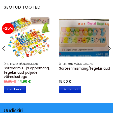
SEOTUD TOOTED
-25%
ÕPETLIKUD MÄNGUASJAD
ÕPETLIKUD MÄNGUASJAD
Sorteerimis- ja õppemäng,
Sorteerimismäng/tegeluslaud
tegeluslaud paljude
võimalustega
Algne
Praegune
19,90
€
14,90
€
15,00
€
hind
hind
oli:
on:
Lisa korvi
Lisa korvi
19,90 €.
14,90 €.
Uudiskiri