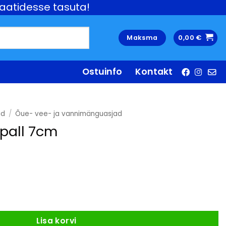
aatidesse tasuta!
Maksma
0,00
€
Ostuinfo
Kontakt
ud
/
Õue- vee- ja vannimänguasjad
 pall 7cm
gus
Lisa korvi