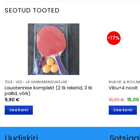
SEOTUD TOOTED
-17%
ÕUE- VEE- JA VANNIMÄNGUASJAD
NUKUD & ROLLI
Lauatennise komplekt (2 tk reketid, 3 tk
Vibu+4 noolt
pallid, võrk)
Algne
9,90
€
18,00
€
15,00
hind
oli:
Lisa korvi
Lisa korvi
18,00 
Uudiskiri
Sotsia