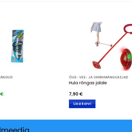
MÄNGUD
ÕUE- VEE- JA VANNIMÄNGUASJAD
Hula rõngas jalale
Praegune
€
7,90
€
hind
on:
Lisa korvi
€.
15,00 €.
almeedia