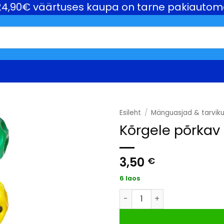
4,90€ väärtuses kaupa on tarne pakiautom
Esileht
/
Mänguasjad & tarvik
Kõrgele põrkav
3,50
€
6 laos
Kõrgele põrkav pall 7cm ko