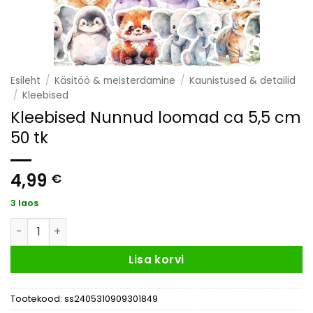
Esileht
/
Käsitöö & meisterdamine
/
Kaunistused & detailid
/
Kleebised
Kleebised Nunnud loomad ca 5,5 cm
50 tk
4,99
€
3 laos
Kleebised Nunnud loomad ca 5,5 cm 50 tk kogus
Lisa korvi
Tootekood:
ss2405310909301849