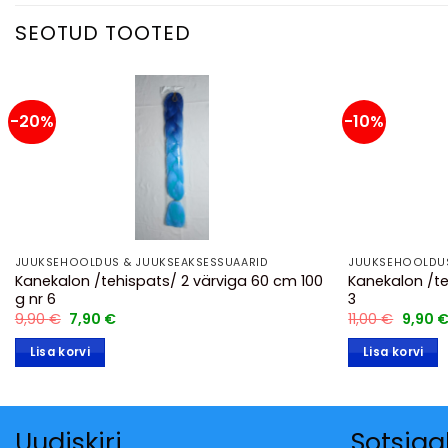
SEOTUD TOOTED
-20%
-10%
JUUKSEHOOLDUS & JUUKSEAKSESSUAARID
JUUKSEHOOLDUS
Kanekalon /tehispats/ 2 värviga 60 cm 100
Kanekalon /te
g nr 6
3
Algne
Praegune
Algne
9,90
€
7,90
€
11,00
€
9,90
hind
hind
hind
oli:
on:
oli:
Lisa korvi
Lisa korvi
9,90 €.
7,90 €.
11,00 €
Uudiskiri
Sotsia