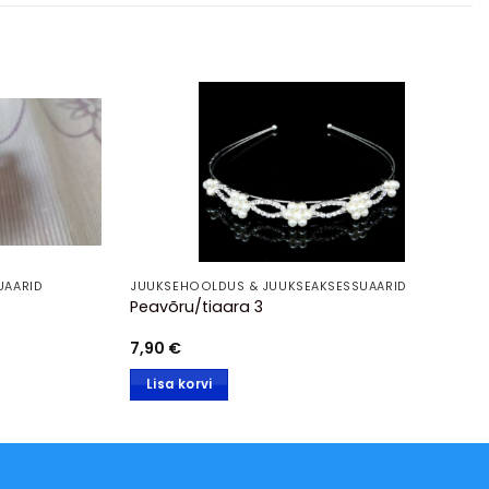
UAARID
JUUKSEHOOLDUS & JUUKSEAKSESSUAARID
Peavõru/tiaara 3
7,90
€
Lisa korvi