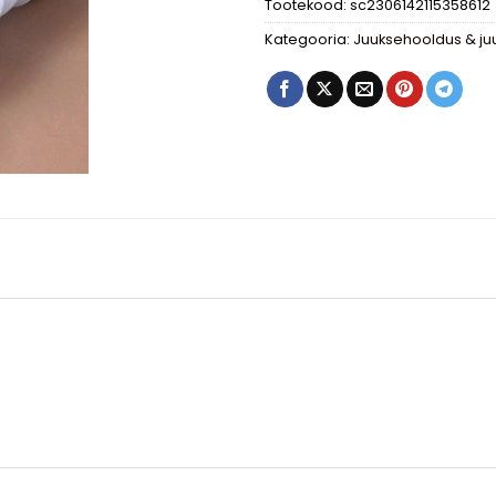
Tootekood:
sc2306142115358612
Kategooria:
Juuksehooldus & ju