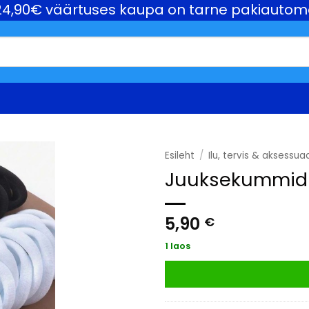
4,90€ väärtuses kaupa on tarne pakiautom
Esileht
/
Ilu, tervis & aksessua
Juuksekummid 1
5,90
€
1 laos