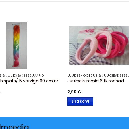
 & JUUKSEAKSESSUAARID
JUUKSEHOOLDUS & JUUKSEAKSESS
hispats/ 5 värviga 60 cm nr
Juuksekummid 6 tk roosad
Praegune
€
2,90
€
hind
on:
Lisa korvi
.
9,90 €.
almeedia