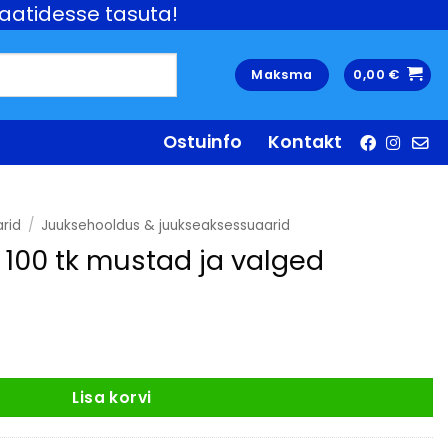
aatidesse tasuta!
Maksma
0,00
€
Ostuinfo
Kontakt
arid
/
Juuksehooldus & juukseaksessuaarid
00 tk mustad ja valged
Lisa korvi